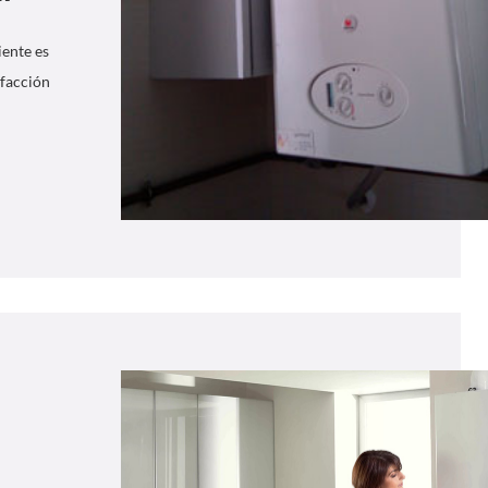
”
iente es
efacción