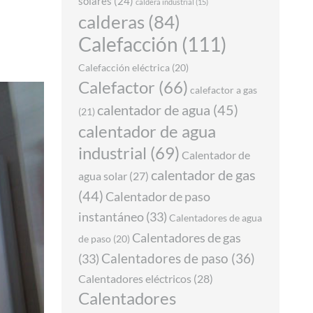
solares
(24)
caldera industrial
(15)
calderas
(84)
Calefacción
(111)
Calefacción eléctrica
(20)
Calefactor
(66)
calefactor a gas
calentador de agua
(45)
(21)
calentador de agua
industrial
(69)
Calentador de
calentador de gas
agua solar
(27)
(44)
Calentador de paso
instantáneo
(33)
Calentadores de agua
Calentadores de gas
de paso
(20)
(33)
Calentadores de paso
(36)
Calentadores eléctricos
(28)
Calentadores