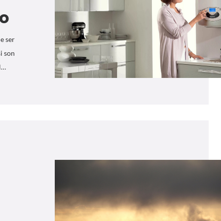
so
e ser
i son
l…