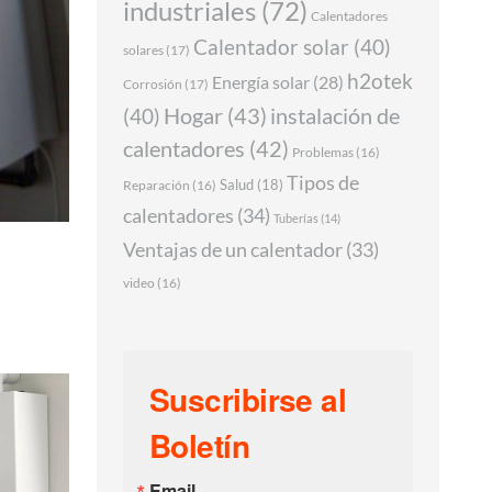
industriales
(72)
Calentadores
Calentador solar
(40)
solares
(17)
h2otek
Energía solar
(28)
Corrosión
(17)
Hogar
(43)
instalación de
(40)
calentadores
(42)
Problemas
(16)
Tipos de
Salud
(18)
Reparación
(16)
calentadores
(34)
Tuberías
(14)
Ventajas de un calentador
(33)
video
(16)
Suscribirse al
Boletín
Email