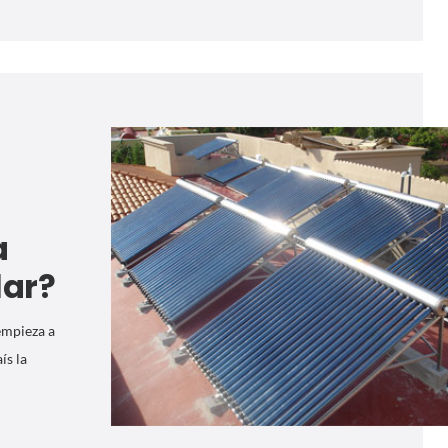
a
lar?
 empieza a
ís la