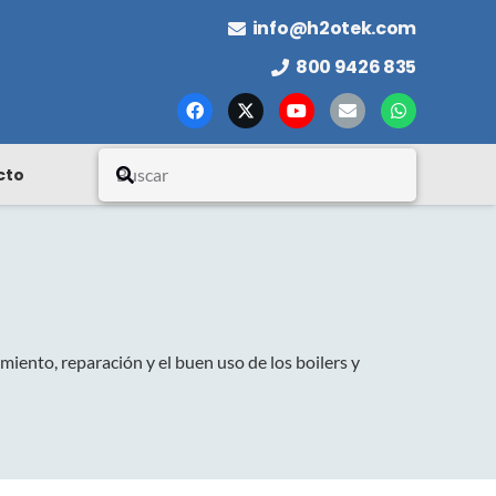
info@h2otek.com
800 9426 835
cto
miento, reparación y el buen uso de los boilers y