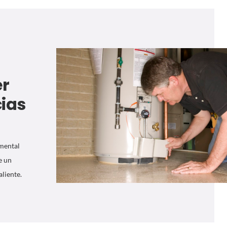
er
cias
mental
e un
aliente.