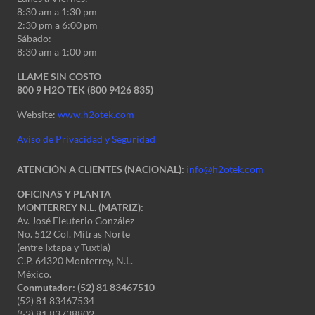
8:30 am a 1:30 pm
2:30 pm a 6:00 pm
Sábado:
8:30 am a 1:00 pm
LLAME SIN COSTO
800 9 H2O TEK (800 9426 835)
Website:
www.h2otek.com
Aviso de Privacidad y Seguridad
ATENCIÓN A CLIENTES (NACIONAL):
info@h2otek.com
OFICINAS Y PLANTA
MONTERREY N.L. (MATRIZ):
Av. José Eleuterio González
No. 512 Col. Mitras Norte
(entre Ixtapa y Tuxtla)
C.P. 64320 Monterrey, N.L.
México.
Conmutador: (52) 81 83467510
(52) 81 83467534
(52) 81 83738802