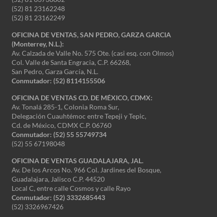
(52) 81 23162248
(52) 81 23162249
OFICINA DE VENTAS, SAN PEDRO, GARZA GARCIA
(Monterrey, N.L.):
Av. Calzada de Valle No. 575 Ote. (casi esq. con Olmos)
Col. Valle de Santa Engracia, C.P. 66268,
San Pedro, Garza García, N.L.
Conmutador:
(52) 8114155506
OFICINA DE VENTAS CD. DE MÉXICO, CDMX:
Av. Tonalá 285-1, Colonia Roma Sur,
Delegación Cuauhtémoc entre Tepeji y Tepic,
Cd. de México, CDMX C.P. 06760
Conmutador: (52) 55 55749734
(52) 55 67198048
OFICINA DE VENTAS GUADALAJARA, JAL.
Av. De los Arcos No. 966 Col. Jardines del Bosque,
Guadalajara, Jalisco C.P. 44520
Local C, entre calle Cosmos y calle Rayo
Conmutador: (52) 3332685443
(52) 3326967426