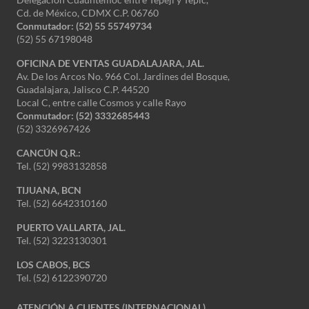
Cd. de México, CDMX C.P. 06760
Conmutador: (52) 55 55749734
(52) 55 67198048
OFICINA DE VENTAS GUADALAJARA, JAL.
Av. De los Arcos No. 966 Col. Jardines del Bosque,
Guadalajara, Jalisco C.P. 44520
Local C, entre calle Cosmos y calle Rayo
Conmutador: (52) 3332685443
(52) 3326967426
CANCÚN Q.R.:
Tel. (52) 9983132858
TIJUANA, BCN
Tel. (52) 6642310160
PUERTO VALLARTA, JAL.
Tel. (52) 3223130301
LOS CABOS, BCS
Tel. (52) 6122390720
ATENCIÓN A CLIENTES (INTERNACIONAL)