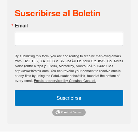
Suscribirse al Boletín
Email
By submitting this form, you are consenting to receive marketing emails
from: H2O TEK, S.A. DE C.V., Av. JosÃ© Eleuterio Glz. #512, Col. Mitras
Norte (entre Ixtapa y Tuxtla), Monterrey, Nuevo LeÃ³n, 64320, MX,
http://www.h2otek.com. You can revoke your consent to receive emails
at any time by using the SafeUnsubscribe® link, found at the bottom of
every email.
Emails are serviced by Constant Contact.
Suscribirse