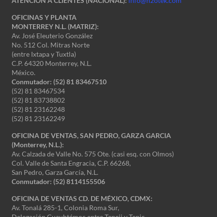
ATENCIÓN A CLIENTES (NACIONAL):
info@h2otek.com
OFICINAS Y PLANTA
MONTERREY N.L. (MATRIZ):
Av. José Eleuterio González
No. 512 Col. Mitras Norte
(entre Ixtapa y Tuxtla)
C.P. 64320 Monterrey, N.L.
México.
Conmutador: (52) 81 83467510
(52) 81 83467534
(52) 81 83738802
(52) 81 23162248
(52) 81 23162249
OFICINA DE VENTAS, SAN PEDRO, GARZA GARCIA
(Monterrey, N.L.):
Av. Calzada de Valle No. 575 Ote. (casi esq. con Olmos)
Col. Valle de Santa Engracia, C.P. 66268,
San Pedro, Garza García, N.L.
Conmutador:
(52) 8114155506
OFICINA DE VENTAS CD. DE MÉXICO, CDMX:
Av. Tonalá 285-1, Colonia Roma Sur,
Delegación Cuauhtémoc entre Tepeji y Tepic,