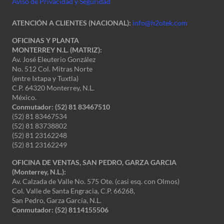
Aviso de Privacidad y Seguridad
ATENCIÓN A CLIENTES (NACIONAL):
info@h2otek.com
OFICINAS Y PLANTA
MONTERREY N.L. (MATRIZ):
Av. José Eleuterio González
No. 512 Col. Mitras Norte
(entre Ixtapa y Tuxtla)
C.P. 64320 Monterrey, N.L.
México.
Conmutador: (52) 81 83467510
(52) 81 83467534
(52) 81 83738802
(52) 81 23162248
(52) 81 23162249
OFICINA DE VENTAS, SAN PEDRO, GARZA GARCIA
(Monterrey, N.L.):
Av. Calzada de Valle No. 575 Ote. (casi esq. con Olmos)
Col. Valle de Santa Engracia, C.P. 66268,
San Pedro, Garza García, N.L.
Conmutador:
(52) 8114155506