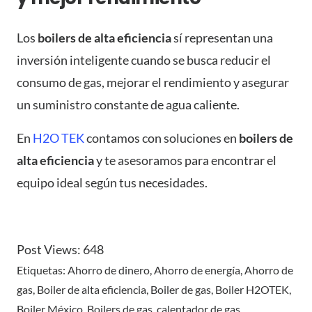
Los
boilers de alta eficiencia
sí representan una
inversión inteligente cuando se busca reducir el
consumo de gas, mejorar el rendimiento y asegurar
un suministro constante de agua caliente.
En
H2O TEK
contamos con soluciones en
boilers de
alta eficiencia
y te asesoramos para encontrar el
equipo ideal según tus necesidades.
Post Views:
648
Etiquetas:
Ahorro de dinero
,
Ahorro de energía
,
Ahorro de
gas
,
Boiler de alta eficiencia
,
Boiler de gas
,
Boiler H2OTEK
,
Boiler México
,
Boilers de gas
,
calentador de gas
,