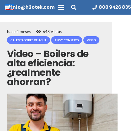
info@h2otek.com
800 9426 835
hace 4 meses
648
Vistas
CALENTADORES DE AGUA
TIPS Y CONSEJOS
VIDEO
Video – Boilers de
alta eficiencia:
¿realmente
ahorran?