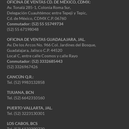
OFICINA DE VENTAS CD. DE MÉXICO, CDMX:
Av. Tonalá 285-1, Colonia Roma Sur,
Delegación Cuauhtémoc entre Tepeji y Tepic,
Cd. de México, CDMX C.P. 06760
Conmutador: (52) 55 55749734
(52) 55 67198048
OFICINA DE VENTAS GUADALAJARA, JAL.
Av. De los Arcos No. 966 Col. Jardines del Bosque,
Guadalajara, Jalisco C.P. 44520
Local C, entre calle Cosmos y calle Rayo
Conmutador: (52) 3332685443
(52) 3326967426
CANCÚN Q.R.:
Tel. (52) 9983132858
TIJUANA, BCN
Tel. (52) 6642310160
PUERTO VALLARTA, JAL.
Tel. (52) 3223130301
LOS CABOS, BCS
Tel. (52) 6122390720