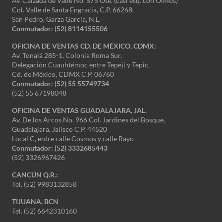
Av. Calzada de Valle No. 575 Ote. (casi esq. con Olmos)
Col. Valle de Santa Engracia, C.P. 66268,
San Pedro, Garza García, N.L.
Conmutador:
(52) 8114155506
OFICINA DE VENTAS CD. DE MÉXICO, CDMX:
Av. Tonalá 285-1, Colonia Roma Sur,
Delegación Cuauhtémoc entre Tepeji y Tepic,
Cd. de México, CDMX C.P. 06760
Conmutador: (52) 55 55749734
(52) 55 67198048
OFICINA DE VENTAS GUADALAJARA, JAL.
Av. De los Arcos No. 966 Col. Jardines del Bosque,
Guadalajara, Jalisco C.P. 44520
Local C, entre calle Cosmos y calle Rayo
Conmutador: (52) 3332685443
(52) 3326967426
CANCÚN Q.R.:
Tel. (52) 9983132858
TIJUANA, BCN
Tel. (52) 6642310160