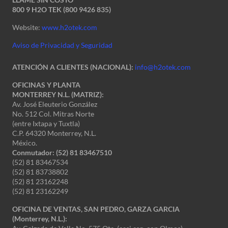
800 9 H2O TEK (800 9426 835)
Website:
www.h2otek.com
Aviso de Privacidad y Seguridad
ATENCIÓN A CLIENTES (NACIONAL):
info@h2otek.com
OFICINAS Y PLANTA
MONTERREY N.L. (MATRIZ):
Av. José Eleuterio González
No. 512 Col. Mitras Norte
(entre Ixtapa y Tuxtla)
C.P. 64320 Monterrey, N.L.
México.
Conmutador: (52) 81 83467510
(52) 81 83467534
(52) 81 83738802
(52) 81 23162248
(52) 81 23162249
OFICINA DE VENTAS, SAN PEDRO, GARZA GARCIA
(Monterrey, N.L.):