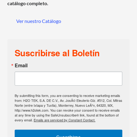
catálogo completo.
Ver nuestro Catálogo
Suscribirse al Boletín
Email
By submitting this form, you are consenting to receive marketing emails
from: H2O TEK, S.A. DE C.V., Av. JosÃ© Eleuterio Glz. #512, Col. Mitras
Norte (entre Ixtapa y Tuxtla), Monterrey, Nuevo LeÃ³n, 64320, MX,
http://www.h2otek.com. You can revoke your consent to receive emails
at any time by using the SafeUnsubscribe® link, found at the bottom of
every email.
Emails are serviced by Constant Contact.