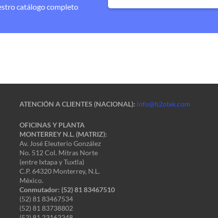
estro catálogo completo
ATENCIÓN A CLIENTES (NACIONAL):
info@h2otek.com
OFICINAS Y PLANTA
MONTERREY N.L. (MATRIZ):
Av. José Eleuterio González
No. 512 Col. Mitras Norte
(entre Ixtapa y Tuxtla)
C.P. 64320 Monterrey, N.L.
México.
Conmutador: (52) 81 83467510
(52) 81 83467534
(52) 81 83738802
(52) 81 23162248