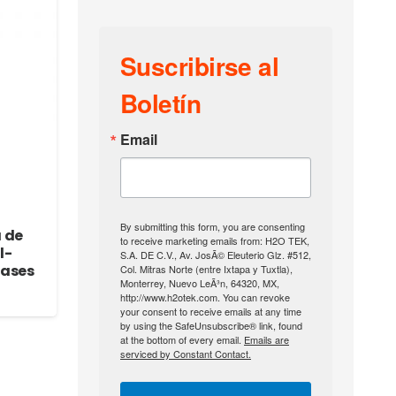
Suscribirse al
Boletín
Email
By submitting this form, you are consenting
 de
to receive marketing emails from: H2O TEK,
l-
S.A. DE C.V., Av. JosÃ© Eleuterio Glz. #512,
fases
Col. Mitras Norte (entre Ixtapa y Tuxtla),
Monterrey, Nuevo LeÃ³n, 64320, MX,
http://www.h2otek.com. You can revoke
your consent to receive emails at any time
by using the SafeUnsubscribe® link, found
at the bottom of every email.
Emails are
serviced by Constant Contact.