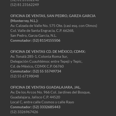
(52) 81 23162249
OFICINA DE VENTAS, SAN PEDRO, GARZA GARCIA
(Monterrey, N.L.):
Av. Calzada de Valle No. 575 Ote. (casi esq. con Olmos)
Col. Valle de Santa Engracia, C.P. 66268,
San Pedro, Garza García, N.L.
Conmutador:
(52) 8114155506
OFICINA DE VENTAS CD. DE MÉXICO, CDMX:
Av. Tonalá 285-1, Colonia Roma Sur,
Delegación Cuauhtémoc entre Tepeji y Tepic,
Cd. de México, CDMX C.P. 06760
Conmutador: (52) 55 55749734
(52) 55 67198048
OFICINA DE VENTAS GUADALAJARA, JAL.
Av. De los Arcos No. 966 Col. Jardines del Bosque,
Guadalajara, Jalisco C.P. 44520
Local C, entre calle Cosmos y calle Rayo
Conmutador: (52) 3332685443
(52) 3326967426