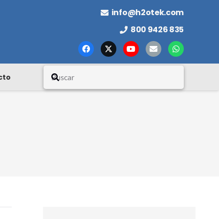
info@h2otek.com
800 9426 835
cto