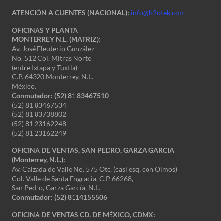
ATENCIÓN A CLIENTES (NACIONAL):
info@h2otek.com
OFICINAS Y PLANTA
MONTERREY N.L. (MATRIZ):
Av. José Eleuterio González
No. 512 Col. Mitras Norte
(entre Ixtapa y Tuxtla)
C.P. 64320 Monterrey, N.L.
México.
Conmutador: (52) 81 83467510
(52) 81 83467534
(52) 81 83738802
(52) 81 23162248
(52) 81 23162249
OFICINA DE VENTAS, SAN PEDRO, GARZA GARCIA
(Monterrey, N.L.):
Av. Calzada de Valle No. 575 Ote. (casi esq. con Olmos)
Col. Valle de Santa Engracia, C.P. 66268,
San Pedro, Garza García, N.L.
Conmutador:
(52) 8114155506
OFICINA DE VENTAS CD. DE MÉXICO, CDMX: