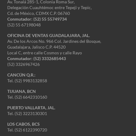
Av. Tonalá 285-1, Colonia Roma Sur,
Delegación Cuauhtémoc entre Tepeji y Tepic,
Cd. de México, CDMX C.P. 06760
Conmutador: (52) 55 55749734
(52) 55 67198048
OFICINA DE VENTAS GUADALAJARA, JAL.
Av. De los Arcos No. 966 Col. Jardines del Bosque,
Guadalajara, Jalisco C.P. 44520
Local C, entre calle Cosmos y calle Rayo
Conmutador: (52) 3332685443
(52) 3326967426
CANCÚN Q.R.:
Tel. (52) 9983132858
TIJUANA, BCN
Tel. (52) 6642310160
PUERTO VALLARTA, JAL.
Tel. (52) 3223130301
LOS CABOS, BCS
Tel. (52) 6122390720