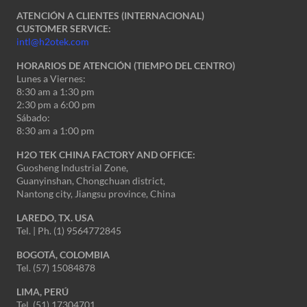
ATENCIÓN A CLIENTES (INTERNACIONAL)
CUSTOMER SERVICE:
intl@h2otek.com
HORARIOS DE ATENCIÓN (TIEMPO DEL CENTRO)
Lunes a Viernes:
8:30 am a 1:30 pm
2:30 pm a 6:00 pm
Sábado:
8:30 am a 1:00 pm
H2O TEK CHINA FACTORY AND OFFICE:
Guosheng Industrial Zone,
Guanyinshan, Chongchuan district,
Nantong city, Jiangsu province, China
LAREDO, TX. USA
Tel. | Ph. (1) 9564772845
BOGOTÁ, COLOMBIA
Tel. (57) 15084878
LIMA, PERÚ
Tel. (51) 17304701