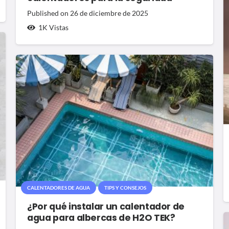
Published on
26 de diciembre de 2025
1K
Vistas
CALENTADORES DE AGUA
TIPS Y CONSEJOS
¿Por qué instalar un calentador de
agua para albercas de H2O TEK?