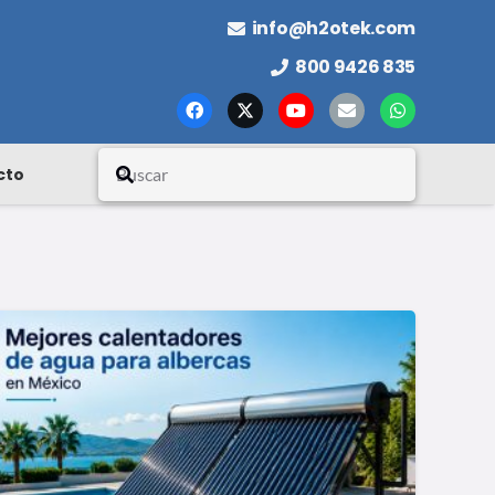
info@h2otek.com
800 9426 835
cto