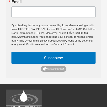
Email
By submitting this form, you are consenting to receive marketing emails
from: H2O TEK, S.A. DE C.V., Av. JosÃ© Eleuterio Glz. #512, Col. Mitras
Norte (entre Ixtapa y Tuxtla), Monterrey, Nuevo LeÃ³n, 64320, MX,
http://www.h2otek.com. You can revoke your consent to receive emails
at any time by using the SafeUnsubscribe® link, found at the bottom of
every email.
Emails are serviced by Constant Contact.
Suscribirse