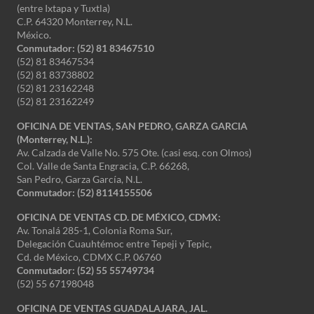
(entre Ixtapa y Tuxtla)
C.P. 64320 Monterrey, N.L.
México.
Conmutador: (52) 81 83467510
(52) 81 83467534
(52) 81 83738802
(52) 81 23162248
(52) 81 23162249
OFICINA DE VENTAS, SAN PEDRO, GARZA GARCIA
(Monterrey, N.L.):
Av. Calzada de Valle No. 575 Ote. (casi esq. con Olmos)
Col. Valle de Santa Engracia, C.P. 66268,
San Pedro, Garza García, N.L.
Conmutador:
(52) 8114155506
OFICINA DE VENTAS CD. DE MÉXICO, CDMX:
Av. Tonalá 285-1, Colonia Roma Sur,
Delegación Cuauhtémoc entre Tepeji y Tepic,
Cd. de México, CDMX C.P. 06760
Conmutador: (52) 55 55749734
(52) 55 67198048
OFICINA DE VENTAS GUADALAJARA, JAL.