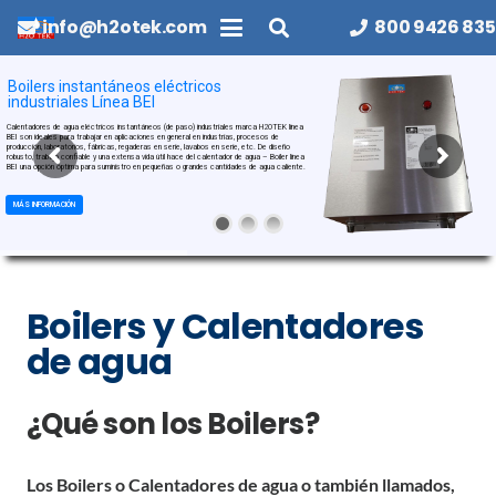
info@h2otek.com
800 9426 835
Boilers instantáneos eléctricos
industriales Línea BEI
Calentadores de agua eléctricos instantáneos (de paso) industriales marca H2OTEK línea
BEI son ideales para trabajar en aplicaciones en general en industrias, procesos de
producción, laboratorios, fábricas, regaderas en serie, lavabos en serie, etc. De diseño
robusto, trabajo confiable y una extensa vida útil hace del calentador de agua – Boiler línea
BEI una opción óptima para suministro en pequeñas o grandes cantidades de agua caliente.
MÁS INFORMACIÓN
Boilers y Calentadores
de agua
¿Qué son los Boilers?
Los Boilers o Calentadores de agua o también llamados,