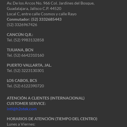
Av. De los Arcos No. 966 Col. Jardines del Bosque,
Guadalajara, Jalisco C.P. 44520
Local C, entre calle Cosmos y calle Rayo
Conmutador: (52) 3332685443
(52) 3326967426
CANCÚN Q.R.:
Tel. (52) 9983132858
TIJUANA, BCN
Tel. (52) 6642310160
PUERTO VALLARTA, JAL.
Tel. (52) 3223130301
LOS CABOS, BCS
Tel. (52) 6122390720
ATENCIÓN A CLIENTES (INTERNACIONAL)
CUSTOMER SERVICE:
intl@h2otek.com
HORARIOS DE ATENCIÓN (TIEMPO DEL CENTRO)
Lunes a Viernes: