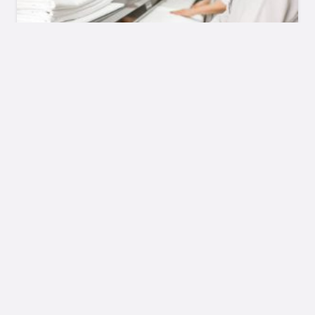
INDUSTRIA
TIPS Y CONSEJOS
Operaciones de Planchado con un
Boiler Industrial
Published on
21 de mayo de 2025
1K
Vistas