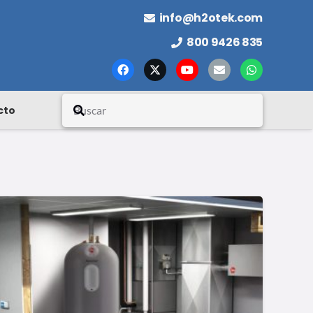
info@h2otek.com
800 9426 835
cto