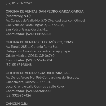
(52) 81 23162249
OFICINA DE VENTAS, SAN PEDRO, GARZA GARCIA
(Monterrey, N.L.):
Av. Calzada de Valle No. 575 Ote. (casi esq. con Olmos)
Col. Valle de Santa Engracia, C.P. 66268,
San Pedro, Garza García, N.L.
Conmutador:
(52) 8114155506
OFICINA DE VENTAS CD. DE MÉXICO, CDMX:
Av. Tonalá 285-1, Colonia Roma Sur,
Delegación Cuauhtémoc entre Tepeji y Tepic,
Cd. de México, CDMX C.P. 06760
Conmutador: (52) 55 55749734
(52) 55 67198048
OFICINA DE VENTAS GUADALAJARA, JAL.
Av. De los Arcos No. 966 Col. Jardines del Bosque,
Guadalajara, Jalisco C.P. 44520
Local C, entre calle Cosmos y calle Rayo
Conmutador: (52) 3332685443
(52) 3326967426
CANCÚN Q.R.: