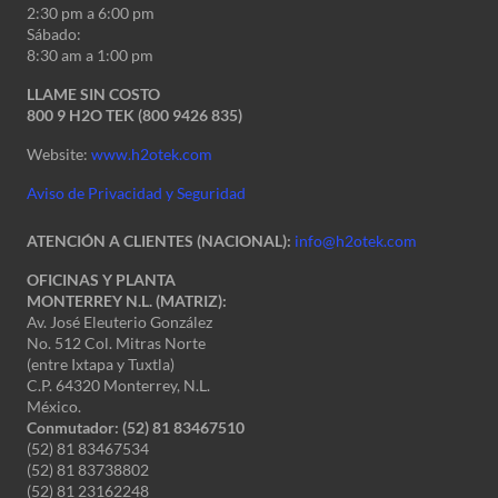
2:30 pm a 6:00 pm
Sábado:
8:30 am a 1:00 pm
LLAME SIN COSTO
800 9 H2O TEK (800 9426 835)
Website:
www.h2otek.com
Aviso de Privacidad y Seguridad
ATENCIÓN A CLIENTES (NACIONAL):
info@h2otek.com
OFICINAS Y PLANTA
MONTERREY N.L. (MATRIZ):
Av. José Eleuterio González
No. 512 Col. Mitras Norte
(entre Ixtapa y Tuxtla)
C.P. 64320 Monterrey, N.L.
México.
Conmutador: (52) 81 83467510
(52) 81 83467534
(52) 81 83738802
(52) 81 23162248