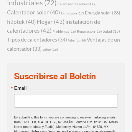
industriales
(72)
Calentadores solares
(17)
Calentador solar
(40)
Energía solar
(28)
Corrosión
(17)
Hogar
(43)
instalación de
h2otek
(40)
calentadores
(42)
Salud
(18)
Problemas
(16)
Reparación
(16)
Tipos de calentadores
(34)
Ventajas de un
Tuberías
(14)
calentador
(33)
video
(16)
Suscribirse al Boletín
Email
By submitting this form, you are consenting to receive marketing emails
from: H2O TEK, S.A. DE C.V., Av. JosÃ© Eleuterio Glz. #512, Col. Mitras
Norte (entre Ixtapa y Tuxtla), Monterrey, Nuevo LeÃ³n, 64320, MX,
http://www.h2otek.com. You can revoke your consent to receive emails