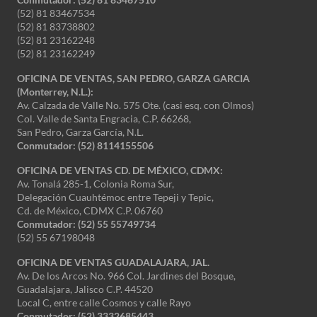
(52) 81 83467534
(52) 81 83738802
(52) 81 23162248
(52) 81 23162249
OFICINA DE VENTAS, SAN PEDRO, GARZA GARCIA
(Monterrey, N.L.):
Av. Calzada de Valle No. 575 Ote. (casi esq. con Olmos)
Col. Valle de Santa Engracia, C.P. 66268,
San Pedro, Garza García, N.L.
Conmutador:
(52) 8114155506
OFICINA DE VENTAS CD. DE MÉXICO, CDMX:
Av. Tonalá 285-1, Colonia Roma Sur,
Delegación Cuauhtémoc entre Tepeji y Tepic,
Cd. de México, CDMX C.P. 06760
Conmutador: (52) 55 55749734
(52) 55 67198048
OFICINA DE VENTAS GUADALAJARA, JAL.
Av. De los Arcos No. 966 Col. Jardines del Bosque,
Guadalajara, Jalisco C.P. 44520
Local C, entre calle Cosmos y calle Rayo
Conmutador: (52) 3332685443