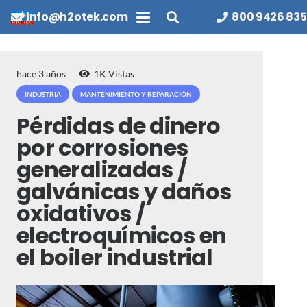
info@h2otek.com
800 9426 835
hace 3 años
1K
Vistas
INDUSTRIA
MANTENIMIENTO Y REPARACIÓN
Pérdidas de dinero
por corrosiones
generalizadas /
galvánicas y daños
oxidativos /
electroquímicos en
el boiler industrial