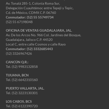
Av. Tonalá 285-1, Colonia Roma Sur,
Delegación Cuauhtémoc entre Tepeji y Tepic,
Cd. de México, CDMX C.P. 06760
Conmutador: (52) 55 55749734
(52) 55 67198048
OFICINA DE VENTAS GUADALAJARA, JAL.
Av. De los Arcos No. 966 Col. Jardines del Bosque,
Guadalajara, Jalisco C.P. 44520
Local C, entre calle Cosmos y calle Rayo
Conmutador: (52) 3332685443
(52) 3326967426
CANCÚN Q.R.:
Tel. (52) 9983132858
TIJUANA, BCN
Tel. (52) 6642310160
PUERTO VALLARTA, JAL.
Tel. (52) 3223130301
LOS CABOS, BCS
Tel. (52) 6122390720