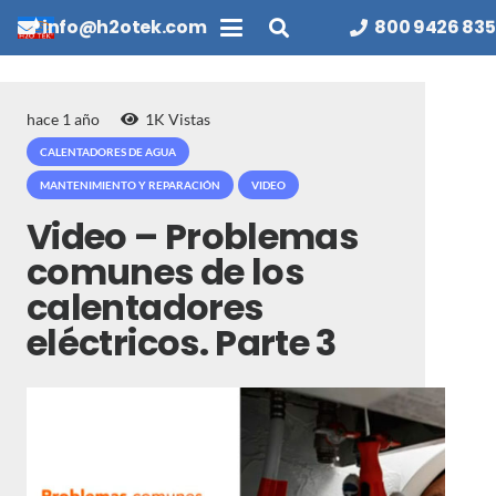
info@h2otek.com
800 9426 835
hace 1 año
1K
Vistas
CALENTADORES DE AGUA
MANTENIMIENTO Y REPARACIÓN
VIDEO
Video – Problemas
comunes de los
calentadores
eléctricos. Parte 3