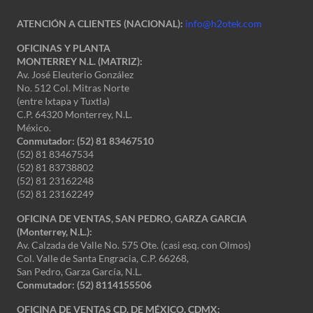
ATENCIÓN A CLIENTES (NACIONAL):
info@h2otek.com
OFICINAS Y PLANTA
MONTERREY N.L. (MATRIZ):
Av. José Eleuterio González
No. 512 Col. Mitras Norte
(entre Ixtapa y Tuxtla)
C.P. 64320 Monterrey, N.L.
México.
Conmutador: (52) 81 83467510
(52) 81 83467534
(52) 81 83738802
(52) 81 23162248
(52) 81 23162249
OFICINA DE VENTAS, SAN PEDRO, GARZA GARCIA
(Monterrey, N.L.):
Av. Calzada de Valle No. 575 Ote. (casi esq. con Olmos)
Col. Valle de Santa Engracia, C.P. 66268,
San Pedro, Garza García, N.L.
Conmutador:
(52) 8114155506
OFICINA DE VENTAS CD. DE MÉXICO, CDMX: