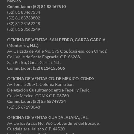
México.
Conmutador: (52) 81 83467510
(52) 81 83467534
(52) 81 83738802
(52) 81 23162248
(52) 81 23162249
OFICINA DE VENTAS, SAN PEDRO, GARZA GARCIA
(Monterrey, N.L.):
Av. Calzada de Valle No. 575 Ote. (casi esq. con Olmos)
Col. Valle de Santa Engracia, C.P. 66268,
San Pedro, Garza García, N.L.
Conmutador:
(52) 8114155506
OFICINA DE VENTAS CD. DE MÉXICO, CDMX:
Av. Tonalá 285-1, Colonia Roma Sur,
Delegación Cuauhtémoc entre Tepeji y Tepic,
Cd. de México, CDMX C.P. 06760
Conmutador: (52) 55 55749734
(52) 55 67198048
OFICINA DE VENTAS GUADALAJARA, JAL.
Av. De los Arcos No. 966 Col. Jardines del Bosque,
Guadalajara, Jalisco C.P. 44520