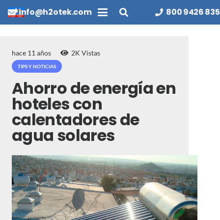
info@h2otek.com
800 9426 835
hace 11 años
2K
Vistas
TIPS Y NOTICIAS
Ahorro de energía en
hoteles con
calentadores de
agua solares