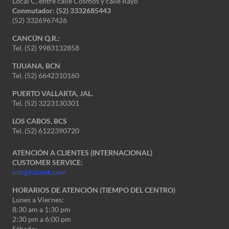
Local C, entre calle Cosmos y calle Rayo
Conmutador: (52) 3332685443
(52) 3326967426
CANCÚN Q.R.:
Tel. (52) 9983132858
TIJUANA, BCN
Tel. (52) 6642310160
PUERTO VALLARTA, JAL.
Tel. (52) 3223130301
LOS CABOS, BCS
Tel. (52) 6122390720
ATENCIÓN A CLIENTES (INTERNACIONAL)
CUSTOMER SERVICE:
intl@h2otek.com
HORARIOS DE ATENCIÓN (TIEMPO DEL CENTRO)
Lunes a Viernes:
8:30 am a 1:30 pm
2:30 pm a 6:00 pm
Sábado: