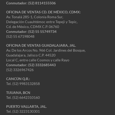
Conmutador:
(52) 8114155506
OFICINA DE VENTAS CD. DE MÉXICO, CDMX:
Av. Tonalá 285-1, Colonia Roma Sur,
Delegación Cuauhtémoc entre Tepeji y Tepic,
Cd. de México, CDMX C.P. 06760
Conmutador: (52) 55 55749734
(52) 55 67198048
OFICINA DE VENTAS GUADALAJARA, JAL.
Av. De los Arcos No. 966 Col. Jardines del Bosque,
Guadalajara, Jalisco C.P. 44520
Local C, entre calle Cosmos y calle Rayo
Conmutador: (52) 3332685443
(52) 3326967426
CANCÚN Q.R.:
Tel. (52) 9983132858
TIJUANA, BCN
Tel. (52) 6642310160
PUERTO VALLARTA, JAL.
Tel. (52) 3223130301