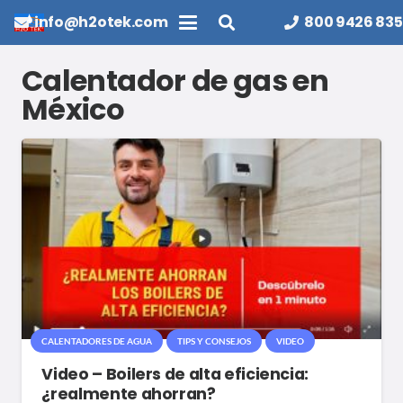
info@h2otek.com
800 9426 835
Calentador de gas en
México
CALENTADORES DE AGUA
TIPS Y CONSEJOS
VIDEO
Video – Boilers de alta eficiencia:
¿realmente ahorran?