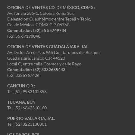
OFICINA DE VENTAS CD. DE MÉXICO, CDMX:
Av. Tonalá 285-1, Colonia Roma Sur,
Delegación Cuauhtémoc entre Tepeji y Tepic,
Cd. de México, CDMX C.P. 06760
Conmutador: (52) 55 55749734
(52) 55 67198048
OFICINA DE VENTAS GUADALAJARA, JAL.
Av. De los Arcos No. 966 Col. Jardines del Bosque,
Guadalajara, Jalisco C.P. 44520
Local C, entre calle Cosmos y calle Rayo
Conmutador: (52) 3332685443
(52) 3326967426
CANCÚN Q.R.:
Tel. (52) 9983132858
TIJUANA, BCN
Tel. (52) 6642310160
PUERTO VALLARTA, JAL.
Tel. (52) 3223130301
LOS CABOS, BCS