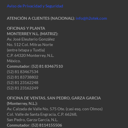
Aviso de Privacidad y Seguridad
ATENCIÓN A CLIENTES (NACIONAL):
info@h2otek.com
OFICINAS Y PLANTA
MONTERREY N.L. (MATRIZ):
Av. José Eleuterio González
No. 512 Col. Mitras Norte
(entre Ixtapa y Tuxtla)
C.P. 64320 Monterrey, N.L.
México.
Conmutador: (52) 81 83467510
(52) 81 83467534
(52) 81 83738802
(52) 81 23162248
(52) 81 23162249
OFICINA DE VENTAS, SAN PEDRO, GARZA GARCIA
(Monterrey, N.L.):
Av. Calzada de Valle No. 575 Ote. (casi esq. con Olmos)
Col. Valle de Santa Engracia, C.P. 66268,
San Pedro, Garza García, N.L.
Conmutador:
(52) 8114155506