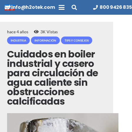
info@h2otek.com
800 9426 835
hace 4 años
3K
Vistas
INDUSTRIA
INFORMACIÓN
TIPS Y CONSEJOS
Cuidados en boiler
industrial y casero
para circulación de
agua caliente sin
obstrucciones
calcificadas