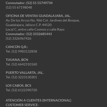
Conmutador: (52) 55 55749734
(52) 55 67198048
OFICINA DE VENTAS GUADALAJARA, JAL.
Av. De los Arcos No. 966 Col. Jardines del Bosque,
Guadalajara, Jalisco C.P. 44520
Local C, entre calle Cosmos y calle Rayo
Conmutador: (52) 3332685443
(52) 3326967426
CANCÚN Q.R.:
Tel. (52) 9983132858
TIJUANA, BCN
Tel. (52) 6642310160
PUERTO VALLARTA, JAL.
Tel. (52) 3223130301
LOS CABOS, BCS
Tel. (52) 6122390720
ATENCIÓN A CLIENTES (INTERNACIONAL)
CUSTOMER SERVICE: