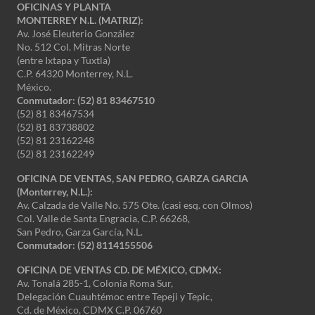
OFICINAS Y PLANTA
MONTERREY N.L. (MATRIZ):
Av. José Eleuterio González
No. 512 Col. Mitras Norte
(entre Ixtapa y Tuxtla)
C.P. 64320 Monterrey, N.L.
México.
Conmutador: (52) 81 83467510
(52) 81 83467534
(52) 81 83738802
(52) 81 23162248
(52) 81 23162249
OFICINA DE VENTAS, SAN PEDRO, GARZA GARCIA
(Monterrey, N.L.):
Av. Calzada de Valle No. 575 Ote. (casi esq. con Olmos)
Col. Valle de Santa Engracia, C.P. 66268,
San Pedro, Garza García, N.L.
Conmutador:
(52) 8114155506
OFICINA DE VENTAS CD. DE MÉXICO, CDMX:
Av. Tonalá 285-1, Colonia Roma Sur,
Delegación Cuauhtémoc entre Tepeji y Tepic,
Cd. de México, CDMX C.P. 06760