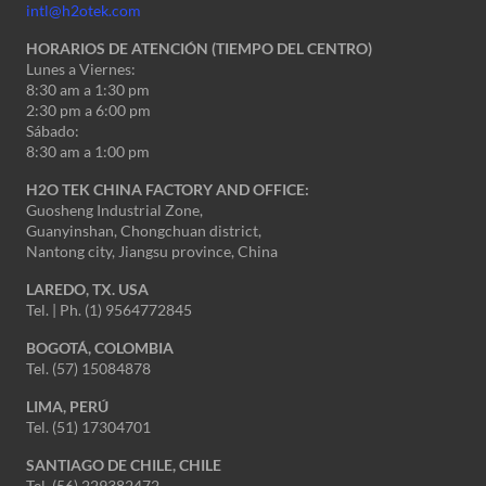
intl@h2otek.com
HORARIOS DE ATENCIÓN (TIEMPO DEL CENTRO)
Lunes a Viernes:
8:30 am a 1:30 pm
2:30 pm a 6:00 pm
Sábado:
8:30 am a 1:00 pm
H2O TEK CHINA FACTORY AND OFFICE:
Guosheng Industrial Zone,
Guanyinshan, Chongchuan district,
Nantong city, Jiangsu province, China
LAREDO, TX. USA
Tel. | Ph. (1) 9564772845
BOGOTÁ, COLOMBIA
Tel. (57) 15084878
LIMA, PERÚ
Tel. (51) 17304701
SANTIAGO DE CHILE, CHILE
Tel. (56) 229382472