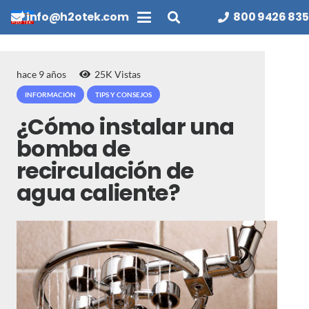
info@h2otek.com
800 9426 835
hace 9 años
25K
Vistas
INFORMACIÓN
TIPS Y CONSEJOS
¿Cómo instalar una
bomba de
recirculación de
agua caliente?