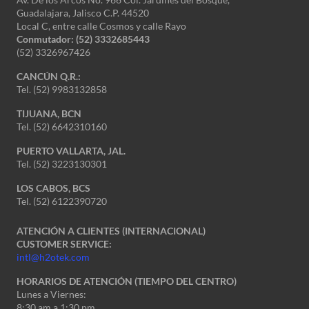
Guadalajara, Jalisco C.P. 44520
Local C, entre calle Cosmos y calle Rayo
Conmutador: (52) 3332685443
(52) 3326967426
CANCÚN Q.R.:
Tel. (52) 9983132858
TIJUANA, BCN
Tel. (52) 6642310160
PUERTO VALLARTA, JAL.
Tel. (52) 3223130301
LOS CABOS, BCS
Tel. (52) 6122390720
ATENCIÓN A CLIENTES (INTERNACIONAL)
CUSTOMER SERVICE:
intl@h2otek.com
HORARIOS DE ATENCIÓN (TIEMPO DEL CENTRO)
Lunes a Viernes:
8:30 am a 1:30 pm