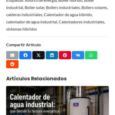
Etiquetas:
Ahorro de energía
,
Boiler híbrido
,
boiler
industrial
,
Boiler solar
,
Boilers industriales
,
Boilers solares
,
calderas industriales
,
Calentador de agua híbrido
,
calentador de agua industrial
,
Calentadores industriales
,
sistemas híbridos
Compartir Artículo
Artículos Relacionados