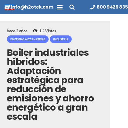
info@h2otek.com
800 9426 835
hace 2 años
1K
Vistas
ENERGÍAS ALTERNATIVAS
INDUSTRIA
Boiler industriales
híbridos:
Adaptación
estratégica para
reducción de
emisiones y ahorro
energético a gran
escala