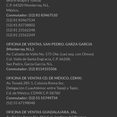
(entre Ixtapa y Tuxtla)
C.P. 64320 Monterrey, N.L.
México.
Conmutador: (52) 81 83467510
(52) 81 83467534
(52) 81 83738802
(52) 81 23162248
(52) 81 23162249
OFICINA DE VENTAS, SAN PEDRO, GARZA GARCIA
(Monterrey, N.L.):
Av. Calzada de Valle No. 575 Ote. (casi esq. con Olmos)
Col. Valle de Santa Engracia, C.P. 66268,
San Pedro, Garza García, N.L.
Conmutador:
(52) 8114155506
OFICINA DE VENTAS CD. DE MÉXICO, CDMX:
Av. Tonalá 285-1, Colonia Roma Sur,
Delegación Cuauhtémoc entre Tepeji y Tepic,
Cd. de México, CDMX C.P. 06760
Conmutador: (52) 55 55749734
(52) 55 67198048
OFICINA DE VENTAS GUADALAJARA, JAL.
Av. De los Arcos No. 966 Col. Jardines del Bosque,