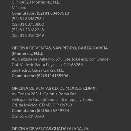
C.P. 64320 Monterrey, N.L.
México.
Conmutador: (52) 81 83467510
(52) 81 83467534
(52) 81 83738802
(52) 81 23162248
(52) 81 23162249
OFICINA DE VENTAS, SAN PEDRO, GARZA GARCIA
(Monterrey, N.L.):
Av. Calzada de Valle No. 575 Ote. (casi esq. con Olmos)
Col. Valle de Santa Engracia, C.P. 66268,
San Pedro, Garza García, N.L.
Conmutador:
(52) 8114155506
OFICINA DE VENTAS CD. DE MÉXICO, CDMX:
Av. Tonalá 285-1, Colonia Roma Sur,
Delegación Cuauhtémoc entre Tepeji y Tepic,
Cd. de México, CDMX C.P. 06760
Conmutador: (52) 55 55749734
(52) 55 67198048
OFICINA DE VENTAS GUADALAJARA, JAL.