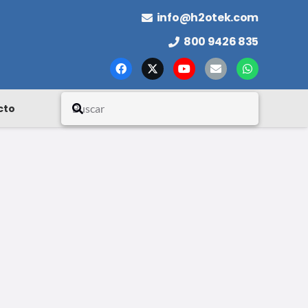
info@h2otek.com
800 9426 835
cto