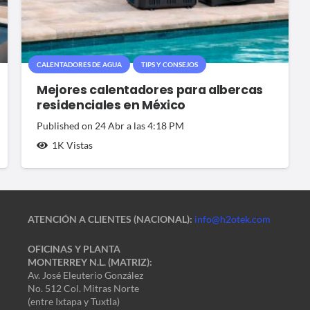
CALENTADORES DE AGUA
TIPS Y CONSEJOS
Mejores calentadores para albercas
residenciales en México
Published on
24 Abr a las 4:18 PM
1K
Vistas
ATENCIÓN A CLIENTES (NACIONAL):
info@h2otek.com
OFICINAS Y PLANTA
MONTERREY N.L. (MATRIZ):
Av. José Eleuterio González
No. 512 Col. Mitras Norte
(entre Ixtapa y Tuxtla)