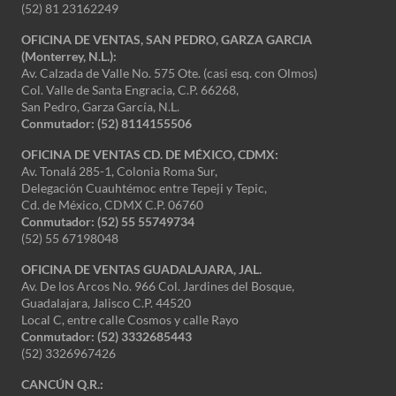
(52) 81 23162249
OFICINA DE VENTAS, SAN PEDRO, GARZA GARCIA
(Monterrey, N.L.):
Av. Calzada de Valle No. 575 Ote. (casi esq. con Olmos)
Col. Valle de Santa Engracia, C.P. 66268,
San Pedro, Garza García, N.L.
Conmutador:
(52) 8114155506
OFICINA DE VENTAS CD. DE MÉXICO, CDMX:
Av. Tonalá 285-1, Colonia Roma Sur,
Delegación Cuauhtémoc entre Tepeji y Tepic,
Cd. de México, CDMX C.P. 06760
Conmutador: (52) 55 55749734
(52) 55 67198048
OFICINA DE VENTAS GUADALAJARA, JAL.
Av. De los Arcos No. 966 Col. Jardines del Bosque,
Guadalajara, Jalisco C.P. 44520
Local C, entre calle Cosmos y calle Rayo
Conmutador: (52) 3332685443
(52) 3326967426
CANCÚN Q.R.: