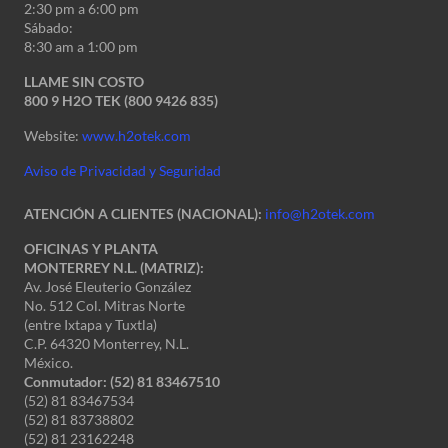
2:30 pm a 6:00 pm
Sábado:
8:30 am a 1:00 pm
LLAME SIN COSTO
800 9 H2O TEK (800 9426 835)
Website:
www.h2otek.com
Aviso de Privacidad y Seguridad
ATENCIÓN A CLIENTES (NACIONAL):
info@h2otek.com
OFICINAS Y PLANTA
MONTERREY N.L. (MATRIZ):
Av. José Eleuterio González
No. 512 Col. Mitras Norte
(entre Ixtapa y Tuxtla)
C.P. 64320 Monterrey, N.L.
México.
Conmutador: (52) 81 83467510
(52) 81 83467534
(52) 81 83738802
(52) 81 23162248