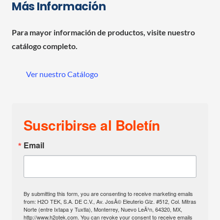
Más Información
Para mayor información de productos, visite nuestro
catálogo completo.
Ver nuestro Catálogo
Suscribirse al Boletín
Email
By submitting this form, you are consenting to receive marketing emails
from: H2O TEK, S.A. DE C.V., Av. JosÃ© Eleuterio Glz. #512, Col. Mitras
Norte (entre Ixtapa y Tuxtla), Monterrey, Nuevo LeÃ³n, 64320, MX,
http://www.h2otek.com. You can revoke your consent to receive emails