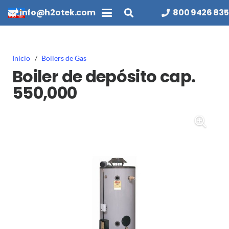
info@h2otek.com
800 9426 835
Inicio
/
Boilers de Gas
Boiler de depósito cap.
550,000