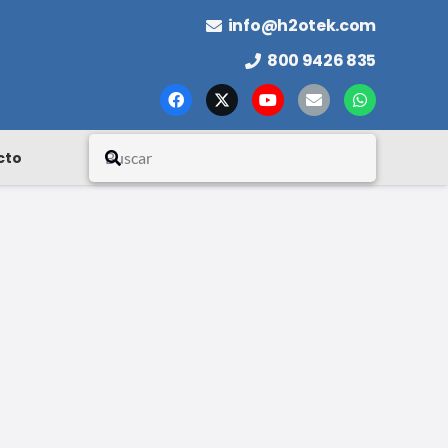
info@h2otek.com
800 9426 835
cto