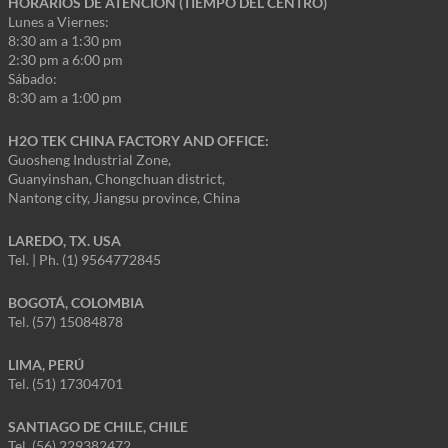
HORARIOS DE ATENCIÓN (TIEMPO DEL CENTRO)
Lunes a Viernes:
8:30 am a 1:30 pm
2:30 pm a 6:00 pm
Sábado:
8:30 am a 1:00 pm
H2O TEK CHINA FACTORY AND OFFICE:
Guosheng Industrial Zone,
Guanyinshan, Chongchuan district,
Nantong city, Jiangsu province, China
LAREDO, TX. USA
Tel. | Ph. (1) 9564772845
BOGOTÁ, COLOMBIA
Tel. (57) 15084878
LIMA, PERÚ
Tel. (51) 17304701
SANTIAGO DE CHILE, CHILE
Tel. (56) 229382472