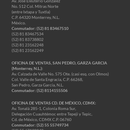
Av. José Eleuterio González
No. 512 Col. Mitras Norte
(entre Ixtapa y Tuxtla)
C.P. 64320 Monterrey, N.L.
México.
Conmutador: (52) 81 83467510
(52) 81 83467534
(52) 81 83738802
(52) 81 23162248
(52) 81 23162249
OFICINA DE VENTAS, SAN PEDRO, GARZA GARCIA
(Monterrey, N.L.):
Av. Calzada de Valle No. 575 Ote. (casi esq. con Olmos)
Col. Valle de Santa Engracia, C.P. 66268,
San Pedro, Garza García, N.L.
Conmutador:
(52) 8114155506
OFICINA DE VENTAS CD. DE MÉXICO, CDMX:
Av. Tonalá 285-1, Colonia Roma Sur,
Delegación Cuauhtémoc entre Tepeji y Tepic,
Cd. de México, CDMX C.P. 06760
Conmutador: (52) 55 55749734