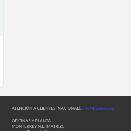
ATENCIÓN A CLIENTES (NACIONAL):
info@h2otek.com
OFICINAS Y PLANTA
MONTERREY N.L. (MATRIZ):